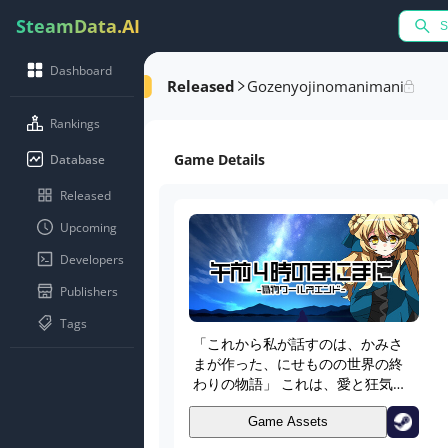
SteamData.AI
Dashboard
Released
Gozenyojinomanimani
Rankings
Game Details
Database
Released
Upcoming
Developers
Publishers
Tags
「これから私が話すのは、かみさ
まが作った、にせものの世界の終
わりの物語」 これは、愛と狂気と
猟奇の惑星と——「僕」の終わり
の物語。 午前４時、終焉を待つ不
Game Assets
死鳥と、罪を犯した僕と君の最期