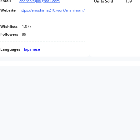
Email
charon.fuji＠gmail.com
Units Sold
139
Website
https://enoshima210.work/manimani/
Wishlists
1.07k
Followers
89
Languages
Japanese