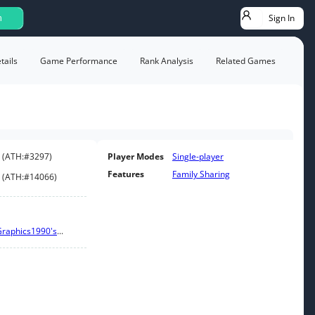
Sign In
h
ails
Game Performance
Rank Analysis
Related Games
(
ATH:
#3297
)
Player Modes
Single-player
Features
Family Sharing
(
ATH:
#14066
)
Graphics
1990's
...