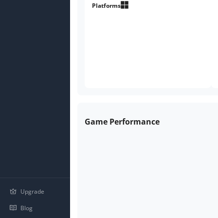
Platforms
のひととき。 過去作「偽物ワール
ズエンド」完結編 最終章「午前
４時のまにまに -偽物ワールズエ
ンド-」
Game Performance
Upgrade
Blog