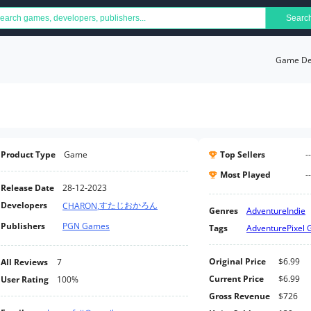
Searc
Game Det
Product Type
Game
Top Sellers
--
Most Played
--
Release Date
28-12-2023
Developers
すたじおかろん
CHARON
,
Genres
Adventure
Indie
Publishers
PGN Games
Tags
Adventure
Pixel 
Original Price
$6.99
All Reviews
7
Current Price
$6.99
User Rating
100%
Gross Revenue
$726