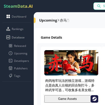
SteamData.AI
Dashboard
赤马
Upcoming
Rankings
Game Details
Database
Released
Upcoming
Developers
Publishers
Tags
肉鸽地牢玩法的独立游戏，游戏特
点是由真人出镜的回合制打斗，多
种武学可选，可收集多名美女模
特，另外包含丰富的文字剧情。
Game Assets